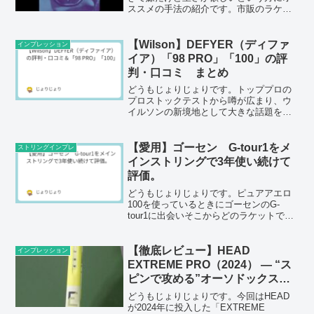
ススメの手法の紹介です。市販のラケッ
トでも行われているシリコン荷重になり
ます。シリコンは100均でも良いですし、
通販でも高くないのでレザーグリップ買
【Wilson】DEFYER（ディファ
インプレッション
うより安く荷重ができます。
イア）「98 PRO」「100」の評
判・口コミ まとめ
どうもじょりじょりです。トッププロの
プロストックテストから噂が広まり、ウ
イルソンの新境地として大きな話題をさ
らっている「DEFYER（ディファイ
ア）」。独自の「Torq Shaft」や「Si3D
構造」を搭載し、現代テニスに求められ
【愛用】ゴーセン G-tour1をメ
ストリングインプレ
る「高次元...
インストリングで3年使い続けて
評価。
どうもじょりじょりです。ピュアアエロ
100を使っているときにゴーセンのG-
tour1に出会いそこからどのラケットでも
ほぼずっと使っています。レーザーコー
ドに浮気したりもありました。しかし結
局戻ってG-tour1を使っています。メイン
【徹底レビュー】HEAD
インプレッション
ラケット...
EXTREME PRO（2024） — “ス
ピンで攻める”オーソドックスな
98平方インチ【インプレ＆比較】
どうもじょりじょりです。今回はHEAD
が2024年に投入した「EXTREME