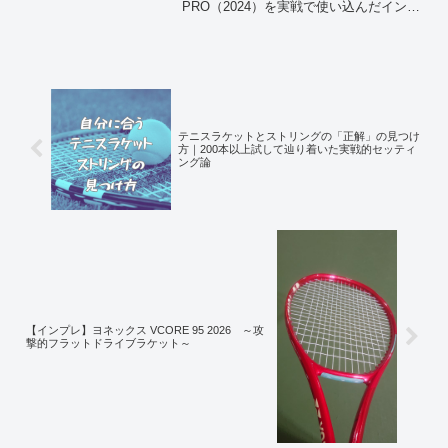
PRO（2024）を実戦で使い込んだインプ
レです。EXTREMEシリーズでさらに“ト
ルクと操作性”を追求したという評判のエ
クストリーム プロ。実際にコートで何
が変...
テニスラケットとストリングの「正解」の見つけ
方｜200本以上試して辿り着いた実戦的セッティ
ング論
【インプレ】ヨネックス VCORE 95 2026 ～攻
撃的フラットドライブラケット～