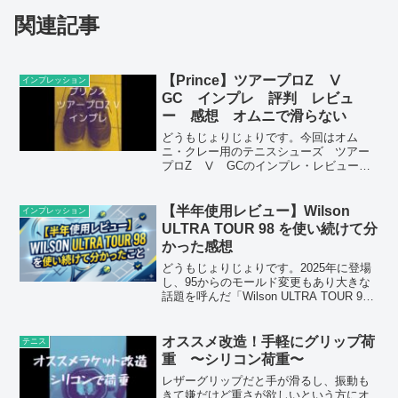
関連記事
【Prince】ツアープロZ Ⅴ
インプレッション
GC インプレ 評判 レビュ
ー 感想 オムニで滑らない
どうもじょりじょりです。今回はオム
ニ・クレー用のテニスシューズ ツアー
プロZ Ⅴ GCのインプレ・レビューに
なります。オムニで滑らないシューズを
求めている方にオススメのシューズにな
っています。アウトソールがカラフルな
【半年使用レビュー】Wilson
インプレッション
感じでおしゃれですね。筆...
ULTRA TOUR 98 を使い続けて分
かった感想
どうもじょりじょりです。2025年に登場
し、95からのモールド変更もあり大きな
話題を呼んだ「Wilson ULTRA TOUR 98
」。 発売直後のインプレ記事は世の中に
溢れていますが、「実際に半年間、ガッ
ツリと試合や練習で使い込んだらど...
オススメ改造！手軽にグリップ荷
テニス
重 〜シリコン荷重〜
レザーグリップだと手が滑るし、振動も
きて嫌だけど重さが欲しいという方にオ