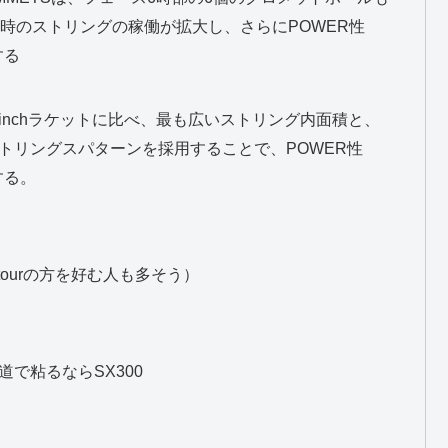
球時のストリングの稼働が拡大し、さらにPOWER性
する
q.inchラケットに比べ、最も広いストリング内面積と、
トリングスパターンを採用することで、POWER性
する。
tourの方を好む人も多そう）
で粘るならSX300