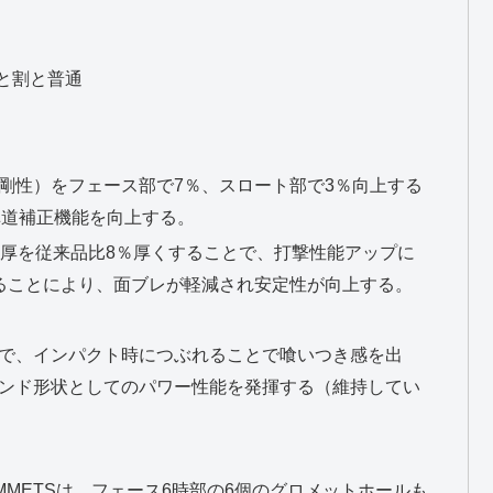
と割と普通
剛性）をフェース部で7％、スロート部で3％向上する
、弾道補正機能を向上する。
面厚を従来品比8％厚くすることで、打撃性能アップに
ることにより、面ブレが軽減され安定性が向上する。
で、インパクト時につぶれることで喰いつき感を出
ンド形状としてのパワー性能を発揮する（維持してい
 GROMMETSは、フェース6時部の6個のグロメットホールも