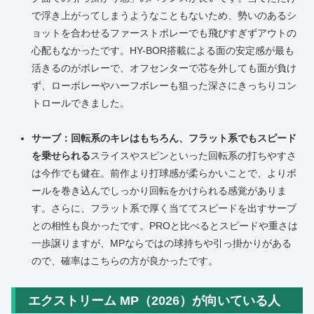
で浮き上がってしまうようなこともないため、勢いのあるシ
ョットを合わせるファーストボレーでも飛びすぎずアウトの
心配もなかったです。HY-BOR搭載による面の安定感が最も
活きるのがボレーで、オフセンターで芯を外しても面が負け
ず、ローボレーやハーフボレーも狙った深さにきっちりコン
トロールできました。
サーブ：回転系のキレはもちろん、フラット系でもスピード
を乗せられる
スライスやスピンといった回転系の打ちやすさ
は今作でも健在。前作より打球感が柔らかいことで、よりボ
ールを巻き込んでしっかり回転をかけられる感覚がありま
す。さらに、フラット系で厚く当ててスピードを出すサーブ
との相性も良かったです。PROと比べるとスピードや重さは
一歩譲りますが、MPならではの球持ちや引っ掛かりがある
ので、確率はこちらの方が良かったです。
エクストリーム MP（2026）が向いている人