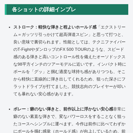
各ショットの詳細インプレ
ストローク：軽快な弾きと程よいホールド感
「エクストリー
ム＝ガッツリ引っかけて超高弾道スピン」と思って打つと、
良い意味で裏切られます。性能としては、テクニファイバー
のT-FightやダンロップのFX 500 TOURのような、スピード
感のある弾きと高いコントロール性を備えたオーソドックス
な98平方インチのツアーモデルに近いです。インパクト時に
ボールを「グッ」と掴む適度な球持ち感がありつつも、そこ
から軽快に直線的に弾き出してくれるため、狙った深さにフ
ラットドライブが打てました。競技志向のプレイヤーが叩い
ても暴れない安心感があります。
ボレー：癖のない弾きと、前作以上に浮かない安心感
非常に
癖のない素直な弾きで、変なパワーロスをすることなく狙っ
たコースへシンプルに運べます。今作は前作に比べてわずか
にボールを掴む感覚（ホールド感）が向上しているため、前