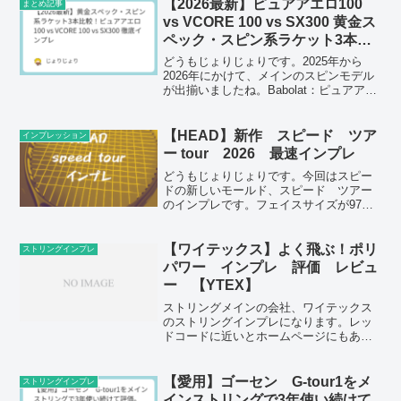
【2026最新】ピュアアエロ100
まとめ記事
vs VCORE 100 vs SX300 黄金ス
ペック・スピン系ラケット3本比
較！ 徹底インプレ
どうもじょりじょりです。2025年から
2026年にかけて、メインのスピンモデル
が出揃いましたね。Babolat：ピュアアエ
ロ 100 (2026)YONEX：VCORE 100
(2026)DUNLOP：SX300 (2025)どれも
「スピ...
【HEAD】新作 スピード ツア
インプレッション
ー tour 2026 最速インプレ
どうもじょりじょりです。今回はスピー
ドの新しいモールド、スピード ツアー
のインプレです。フェイスサイズが97平
方インチ、重さが305ｇの新スペックで
す。(function(b,c,f,g,a,d,e)
{b.MoshimoAffiliateO...
【ワイテックス】よく飛ぶ！ポリ
ストリングインプレ
パワー インプレ 評価 レビュ
ー 【YTEX】
ストリングメインの会社、ワイテックス
のストリングインプレになります。レッ
ドコードに近いとホームページにもあり
ますがほぼレッドコードです笑
【愛用】ゴーセン G-tour1をメ
ストリングインプレ
インストリングで3年使い続けて