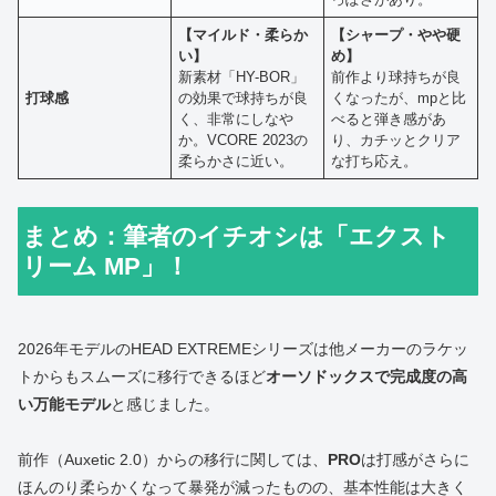
【マイルド・柔らか
【シャープ・やや硬
い】
め】
新素材「HY-BOR」
前作より球持ちが良
打球感
の効果で球持ちが良
くなったが、mpと比
く、非常にしなや
べると弾き感があ
か。VCORE 2023の
り、カチッとクリア
柔らかさに近い。
な打ち応え。
まとめ：筆者のイチオシは「エクスト
リーム MP」！
2026年モデルのHEAD EXTREMEシリーズは他メーカーのラケッ
トからもスムーズに移行できるほど
オーソドックスで完成度の高
い万能モデル
と感じました。
前作（Auxetic 2.0）からの移行に関しては、
PRO
は打感がさらに
ほんのり柔らかくなって暴発が減ったものの、基本性能は大きく