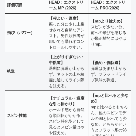
HEAD：エクストリ
HEAD：エクストリ
評価項目
ーム MP (2026)
ーム PRO(2026)
【程よい・適度】
【mpより控えめ】
振った分に少し上乗
スピンが少ない分、
せされる自然なアシ
飛び（パワー）
前への飛びを感じる
スト。男性競技者が
が飛距離的にはやは
叩いても暴れずコン
りmp。
トロールしやすい。
【上がりすぎない・
中軌道】
【低め・低軌道】
過剰に弾道が上がら
弾道はあまり上がら
軌道
ず、ネットの上を綺
ず、フラットドライ
麗に通してライン際
ブ気味の弾道。
を狙える。
【mpと比べると少な
【ナチュラル・適度
め】
な引っ掛かり】
mpと比べるともちろ
ホールド感から自然
ん、他のスピンモデ
スピン性能
な順回転がかかる。
ルの98と比べても少
スピン特化型として
なめ。どちらかとい
見るとスピン量はや
うとフラット系の98
や控えめ。
っぽさがあり。