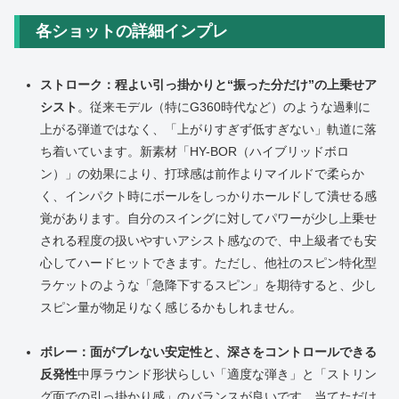
各ショットの詳細インプレ
ストローク：程よい引っ掛かりと“振った分だけ”の上乗せア
シスト
。従来モデル（特にG360時代など）のような過剰に
上がる弾道ではなく、「上がりすぎず低すぎない」軌道に落
ち着いています。新素材「HY-BOR（ハイブリッドボロ
ン）」の効果により、打球感は前作よりマイルドで柔らか
く、インパクト時にボールをしっかりホールドして潰せる感
覚があります。自分のスイングに対してパワーが少し上乗せ
される程度の扱いやすいアシスト感なので、中上級者でも安
心してハードヒットできます。ただし、他社のスピン特化型
ラケットのような「急降下するスピン」を期待すると、少し
スピン量が物足りなく感じるかもしれません。
ボレー：面がブレない安定性と、深さをコントロールできる
反発性
中厚ラウンド形状らしい「適度な弾き」と「ストリン
グ面での引っ掛かり感」のバランスが良いです。当てただけ