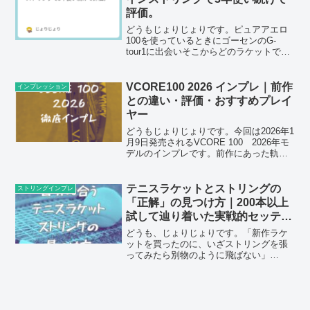
評価。
どうもじょりじょりです。ピュアアエロ
100を使っているときにゴーセンのG-
tour1に出会いそこからどのラケットでも
ほぼずっと使っています。レーザーコー
ドに浮気したりもありました。しかし結
局戻ってG-tour1を使っています。メイン
VCORE100 2026 インプレ｜前作
インプレッション
ラケット...
との違い・評価・おすすめプレイ
ヤー
どうもじょりじょりです。今回は2026年1
月9日発売されるVCORE 100 2026年モ
デルのインプレです。前作にあった軌道
が高くなりやすい性能もフルモデルチェ
ンジにより、あまり高くならなくなった
のでかなり使いやすくなりました。ボレ
テニスラケットとストリングの
ストリングインプレ
ーも打...
「正解」の見つけ方｜200本以上
試して辿り着いた実戦的セッティ
ング論
どうも、じょりじょりです。「新作ラケ
ットを買ったのに、いざストリングを張
ってみたら別物のように飛ばない」
「SNSで高評価のポリを張ったのに、自
分のスイングだとネットの白帯ばかり叩
く」……。テニスプレーヤーなら誰もが
一度は陥る「セッティング沼...