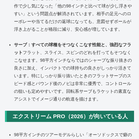
作で少し気になった「他の98インチと比べて球が少し浮きや
すい」という問題点が解消されています。相手の足元へのロ
ーボレーや当てるだけの返球になっても、意図せずボールが
浮き上がることが格段に減り、安心感が増しています。
サーブ：すべての球種をそつなくこなす性能と、強烈なフラ
ット
フラット、スライス、スピンのどれを打ってもそつなく
こなせます。98平方インチならではのシャープな振り抜きの
良さに加え、インパクトでの球持ちの良さがしっかり活きて
います。特にしっかり振り抜いたときのフラットサーブのス
ピード感とバウンド後のノビは非常に優秀で、コントロール
の狙いも定めやすいです。回転系サーブもラケットの素直な
アシストでイメージ通りの軌道を描けます。
エクストリーム PRO（2026）が向いている人
98平方インチのツアーモデルらしい「オーソドックスで癖の