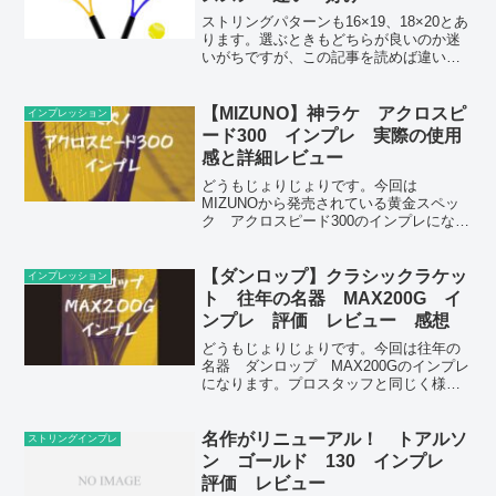
ストリングパターンも16×19、18×20とあ
ります。選ぶときもどちらが良いのか迷
いがちですが、この記事を読めば違い、
それぞれの良さがわかります。
【MIZUNO】神ラケ アクロスピ
インプレッション
ード300 インプレ 実際の使用
感と詳細レビュー
どうもじょりじょりです。今回は
MIZUNOから発売されている黄金スペッ
ク アクロスピード300のインプレになり
ます。このラケットかなり良かったで
す。youtuberさんに頼んでマーケティン
グして頂いたらかなり売れると思います
【ダンロップ】クラシックラケッ
インプレッション
が、MIZUNO...
ト 往年の名器 MAX200G イ
ンプレ 評価 レビュー 感想
どうもじょりじょりです。今回は往年の
名器 ダンロップ MAX200Gのインプレ
になります。プロスタッフと同じく様々
なプロに愛用された１本ですね。☆ポイ
ント☆・あるスイングスピードからはか
なりしなり柔らかい・球速は現行には劣
名作がリニューアル！ トアルソ
ストリングインプレ
る・意外と打てる筆...
ン ゴールド 130 インプレ
評価 レビュー