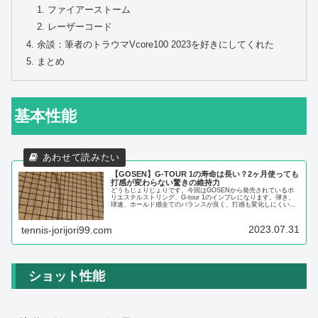
ファイアーストーム
レーザーコード
余談：筆者のトラウマVcore100 2023を好きにしてくれた
まとめ
基本性能
【GOSEN】G-TOUR 1の寿命は長い？2ヶ月使っても
打感が変わらない驚きの維持力
どうもじょりじょりです。今回はGOSENから発売されているポ
リエステルストリング、G-tour 1のインプレになります。弾き、
球速、ホールド感全てのバランスが良く、打感も変化しにくいの
で週末プレーヤーにもオススメストリングです。☆ポイント☆...
2023.07.31
tennis-jorijori99.com
ショット性能