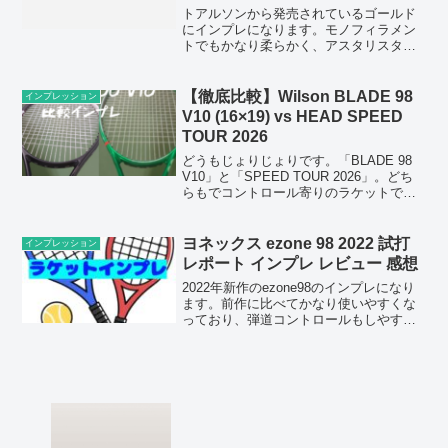
トアルソンから発売されているゴールド
にインプレになります。モノフィラメン
トでもかなり柔らかく、アスタリスタと
はまた別の感触で使いやすいストリング
になっています。
【徹底比較】Wilson BLADE 98
インプレッション
V10 (16×19) vs HEAD SPEED
TOUR 2026
どうもじょりじょりです。「BLADE 98
V10」と「SPEED TOUR 2026」。どち
らもでコントロール寄りのラケットです
ね。今回はフェイスサイズは違えど性能
の近い2機種を比較していきます。2026
BLADE100 V10 インプ...
ヨネックス ezone 98 2022 試打
インプレッション
レポート インプレ レビュー 感想
2022年新作のezone98のインプレになり
ます。前作に比べてかなり使いやすくな
っており、弾道コントロールもしやすい
ラケットになりました。競技用の分類に
はなりますが、その中でも使いやすくな
っており100が飛びすぎな方にもおすすめ
です。