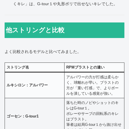
くキレ」は、G-tour１や丸形ポリで出せないキレでした。
他ストリングと比較
よく比較されるモデルと比べてみました。
ストリング名
RPMブラストとの違い
アルパワーの方が打感は柔らか
く、球離れが早い。ブラストの
ルキシロン：アルパワー
方が「重い打感」で、よりボー
ルを潰している感覚が強い。
落ちた時のノビやショットのキ
レはG-tour１。
ボレーやサーブの回転系のキレ
ゴーセン：G-tour1
はブラスト。
筆者は結局G-tour１から抜け出せ