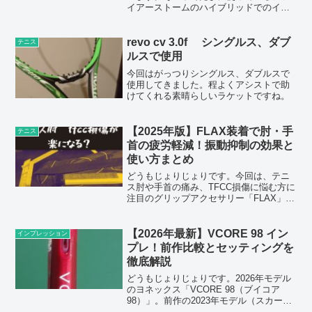
イアーストームのハイブリッドでのイン
プレになります。
revo cv 3.0f シングルス、ダブ
テニス
ルスで使用
今回はがっつりシングルス、ダブルスで
使用してきました。程よくアシストで助
けてくれる素晴らしいラケットですね。
【2025年版】FLAX装着で肘・手
テニス
首の疲労軽減！振動抑制の効果と
使い方まとめ
どうもじょりじょりです。今回は、テニ
ス肘や手首の痛み、TFCC損傷に悩む方に
注目のグリップアクセサリー「FLAX」を
徹底レビューします。FLAXはリネン（亜
麻）を使用した振動減衰素材で、古いラ
ケットや手首に負担のかかりやすいラケ
【2026年最新】VCORE 98 イン
インプレッション
ットでも装着...
プレ！前作比較とセッティングを
徹底解説
どうもじょりじょりです。2026年モデル
のヨネックス「VCORE 98（ブイコア
98）」。前作の2023年モデル（スカーレ
ット）は、周りでも「エグい跳ね方をす