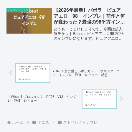
る」と話題になり、テニスコートが
VCOREだらけになるくらいの大ヒットで
【2026年最新】バボラ ピュア
インプレッション
した。今...
アエロ 98 インプレ｜前作と何
が変わった？最強の98平方インチ
を徹底比較レビュー
どうも、じょりじょりです。今回は超人
気ラケットBabolat ピュアアエロ98 2026
のインプレになります。ピュアアエロシ
リーズはプロ・アマ問わず使用者が非常
に多く、その中でも98平方インチは競技
志向プレーヤーから圧倒的な支持を受け
ている...
YONEX 肘に優しいポリガット ポリツアーエ
ア インプレ 評価 レビュー 感想
【Wilson】プロスタッフ RF97 V12 インプ
レ 評価 レビュー
ホーム
テニス
ストリングインプレ