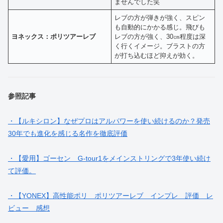
ませんでした笑
レブの方が弾きが強く、スピン
も自動的にかかる感じ。飛びも
ヨネックス：ポリツアーレブ
レブの方が強く、30㎝程度は深
く行くイメージ。ブラストの方
が打ち込むほど抑えが効く。
参照記事
・【ルキシロン】なぜプロはアルパワーを使い続けるのか？発売
30年でも進化を感じる名作を徹底評価
・【愛用】ゴーセン G-tour1をメインストリングで3年使い続け
て評価。
・【YONEX】高性能ポリ ポリツアーレブ インプレ 評価 レ
ビュー 感想