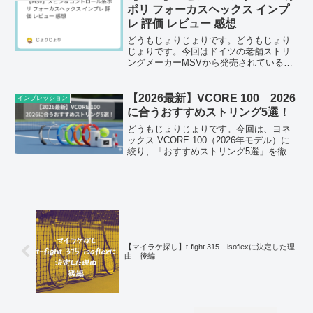
ポリ フォーカスヘックス インプ
レ 評価 レビュー 感想
どうもじょりじょりです。どうもじょり
じょりです。今回はドイツの老舗ストリ
ングメーカーMSVから発売されている、
6角形ポリエステルストリング「フォーカ
スヘックス」のインプレになります。
MSVといえば日本だとマイナーかもしれ
【2026最新】VCORE 100 2026
インプレッション
ませんが、海外だとr...
に合うおすすめストリング5選！
どうもじょりじょりです。今回は、ヨネ
ックス VCORE 100（2026年モデル）に
絞り、「おすすめストリング5選」を徹底
解説します。VCORE 100といえば、圧倒
的なスピン性能と高い弾道、そして適度
なパワーが魅力の黄金スペック。しか
し、...
【マイラケ探し】t-fight 315 isoflexに決定した理
由 後編