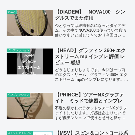
安定性、飛び性能で使いやすいラケット
になります。
【DIADEM】 NOVA100 シン
テニス
グルスでまた使用
今となっては結構有名になったダイアデ
ム。その中でNOVA100は使っていて段々
使いやすいと感じてきており今回はシン
グルスで再使用しました。
【HEAD】グラフィン 360+ エク
インプレッション
ストリーム mp インプレ 評価 レ
ビュー 感想
どうもじょりじょりです。今回は一つ前
のエクストリーム、グラフィン360+ エク
ストリーム mpのインプレになります。☆
ポイント☆・球離れはかなり早い・前
作、2023年の現行より弾きは強め・意外
とフラットも〇筆者の感想まとめストロ
【PRINCE】ツアーNXグラファ
インプレッション
ーク性能弾き...
イト ミッドで練習とインプレ
不遇の懐かしのラケットツアーNXグラフ
ァイトになります。打感はあまりないで
すが低テンションで使うと意外と良かっ
たです。
【MSV】スピン＆コントロール系
ストリングインプレ