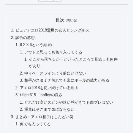
目次
ピュアアエロ2018愛用の友人とシングルス
試合の感想
6-2 3-6という結果に
アウトと思っても色々入ってくる
そこから落ちるかーといったところで見逃しも何件
かあり
中々ベースラインより前にいけない
相手がスタミナ切れても常にボールの威力がある
アエロ2018を使い続けている理由
t-fight315 isoflexの良さ
どれだけ高いスピンや速い球がきても面ブレはない
重量はそこまで気にならない
まとめ：アエロ相手はしんどい笑
何でも入ってくる