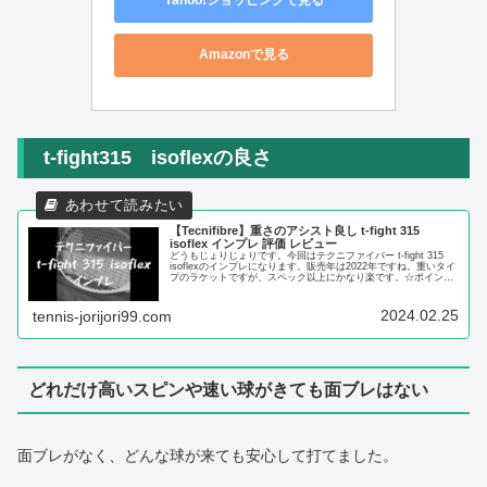
Yahoo!ショッピングで見る
Amazonで見る
t-fight315 isoflexの良さ
【Tecnifibre】重さのアシスト良し t-fight 315
isoflex インプレ 評価 レビュー
どうもじょりじょりです。今回はテクニファイバー t-fight 315
isoflexのインプレになります。販売年は2022年ですね。重いタイ
プのラケットですが、スペック以上にかなり楽です。☆ポイント
☆・ストリングによってストローク性能はか...
2024.02.25
tennis-jorijori99.com
どれだけ高いスピンや速い球がきても面ブレはない
面ブレがなく、どんな球が来ても安心して打てました。