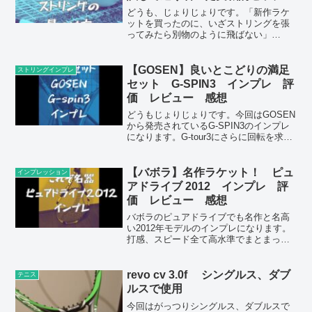
ング論
どうも、じょりじょりです。「新作ラケ
ットを買ったのに、いざストリングを張
ってみたら別物のように飛ばない」
「SNSで高評価のポリを張ったのに、自
分のスイングだとネットの白帯ばかり叩
く」……。テニスプレーヤーなら誰もが
【GOSEN】良いとこどりの満足
ストリングインプレ
一度は陥る「セッティング沼...
セット G-SPIN3 インプレ 評
価 レビュー 感想
どうもじょりじょりです。今回はGOSEN
から発売されているG-SPIN3のインプレ
になります。G-tour3にさらに回転を求め
たストリングになっています。☆ポイン
ト☆・反発性能、スピン性能のバランス
が良い・硬くなく使いやすい・ポリツア
【バボラ】名作ラケット！ ピュ
インプレッション
ーレブ...
アドライブ 2012 インプレ 評
価 レビュー 感想
バボラのピュアドライブでも名作と名高
い2012年モデルのインプレになります。
打感、スピード全て高水準でまとまった
名器となります。
revo cv 3.0f シングルス、ダブ
テニス
ルスで使用
今回はがっつりシングルス、ダブルスで