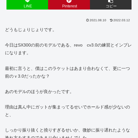
LINE
Pinterest
コピー
2021.08.10
2022.03.12
どうもじょりじょりです。
今日はSX300の前のモデルである、revo cv3.0の練習とインプレ
になります。
最初に言うと、僕はこのラケットはあまり合わなくて、更に一つ
前のｖ3.0だったかな？
あのモデルのほうが良かったです。
理由は真ん中にガットが集まってるせいでホールド感が少ないの
と、
しっかり振り抜くと撓りすぎるせいか、微妙に振り遅れたような
逸れ方をするのであまり合いませんでした。