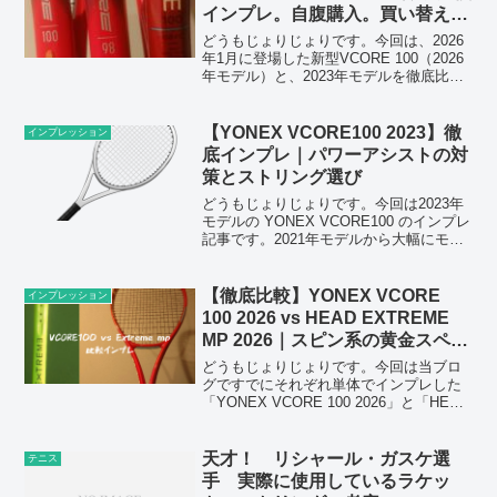
インプレ。自腹購入。買い替える
価値はあるか？
どうもじょりじょりです。今回は、2026
年1月に登場した新型VCORE 100（2026
年モデル）と、2023年モデルを徹底比較
します。実際にどちらも購入しました。
ストリングなどのセッティング条件を揃
えて比較しました。VCORE 100とい...
【YONEX VCORE100 2023】徹
インプレッション
底インプレ｜パワーアシストの対
策とストリング選び
どうもじょりじょりです。今回は2023年
モデルの YONEX VCORE100 のインプレ
記事です。2021年モデルから大幅にモー
ルドが変更され、パワーアシストも強化
されています。本記事では、ストロー
ク・ボレー・サーブ性能やストリングの
【徹底比較】YONEX VCORE
インプレッション
相性...
100 2026 vs HEAD EXTREME
MP 2026｜スピン系の黄金スペッ
クで迷ったらどっちを選ぶべき？
どうもじょりじょりです。今回は当ブロ
グですでにそれぞれ単体でインプレした
「YONEX VCORE 100 2026」と「HEAD
EXTREME MP 2026」を、実際に両方使
った立場から徹底比較していきます。
【関連記事】YONEX VC...
天才！ リシャール・ガスケ選
テニス
手 実際に使用しているラケッ