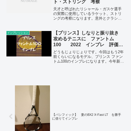
ト・ストリング 考察
天才と呼ばれたリシャール・ガスケ選手
の実際に使用しているラケット、ストリ
ングの考察になります。意外とクラシッ
クなラケットをずっと使い続けており、
天才だからこそのこだわりが感じられま
す。
【プリンス】しなりと振り抜き
インプレッション
攻めるテニスに ファントム
100 2022 インプレ 評価
レビュー 感想
どうもじょりじょりです。今回はもう2年
前くらいになるモデル、プリンス ファン
トム100のインプレになります。今年新作
が出そうですね。☆ポイント☆・アシス
トは少なめ・コントロール性能はかなり
高い・自分の打点に入れないと難しいか
も(functi...
【パシフィック】 妻のBX2 X-Fast LT を勝手
に借りてインプレ