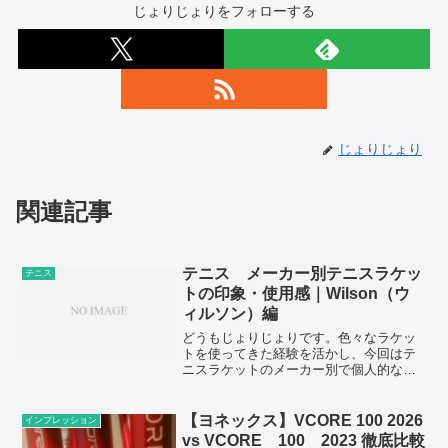
じょりじょりをフォローする
じょりじょり
関連記事
テニス メーカー別テニスラケッ
テニス
トの印象・使用感｜Wilson（ウ
ィルソン）編
どうもじょりじょりです。色々なラケッ
トを使ってきた経験を活かし、今回はテ
ニスラケットのメーカー別で個人的な印
象を記事にしました。まずはシェアが落
ちたとはいえ現在も世界的なトップブラ
ンドであるWilson（ウィルソン）につい
【ヨネックス】VCORE 100 2026
インプレッション
て、深掘りしていき...
vs VCORE 100 2023 徹底比較