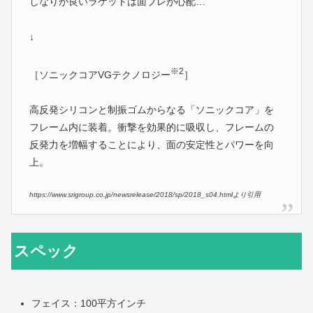
しなりが良いラケットは面ブレが心配…
↓
※2
［ソニックコアVGテクノロジー
］
高反発シリコンと制振ゴムからなる「ソニックコア」を
フレーム内に装着。衝撃を効果的に吸収し、フレームの
反発力を増幅することにより、面の安定性とパワーを向
上。
https://www.srigroup.co.jp/newsrelease/2018/sp/2018_s04.htmlより引用
スペック
フェイス：100平方インチ