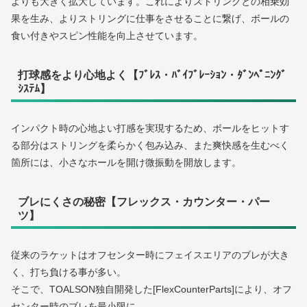
よりも大きく拡大しています。これによりストリングとの相乗効
果を生み、よりストリングに仕事をさせることに繋げ、ボールの
食い付きやスピン性能を向上させています。
打球感をより心地よく【ﾌﾞﾚｽ・ﾊﾞｲﾌﾞﾚｰｼｮﾝ・ﾀﾞﾝﾍﾟﾆﾝｸﾞ
ｼｽﾃﾑ】
インパクト時の心地よい打感を実現するため、ボールをヒットす
る部分はストリングを柔らかく包み込み、また爽快感を生むべく
箇所には、小さなホールを開け微振動を開放します。
ブレにくさの秘密【フレックス・カウンター・パー
ツ】
従来のラケットはオフセンター時にフェイスエリアのブレが大き
く、打ち負ける事が多い。
そこで、TOALSON独自開発した[FlexCounterParts]により、オフ
センター時のブレを最小限に