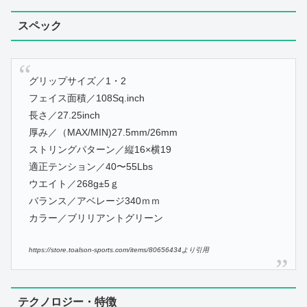
スペック
グリップサイズ／1・2
フェイス面積／108Sq.inch
長さ／27.25inch
厚み／（MAX/MIN)27.5mm/26mm
ストリングパターン／縦16×横19
適正テンション／40〜55Lbs
ウエイト／268g±5ｇ
バランス／アベレージ340ｍｍ
カラー／ブリリアントグリーン
https://store.toalson-sports.com/items/80656434より引用
テクノロジー・特徴