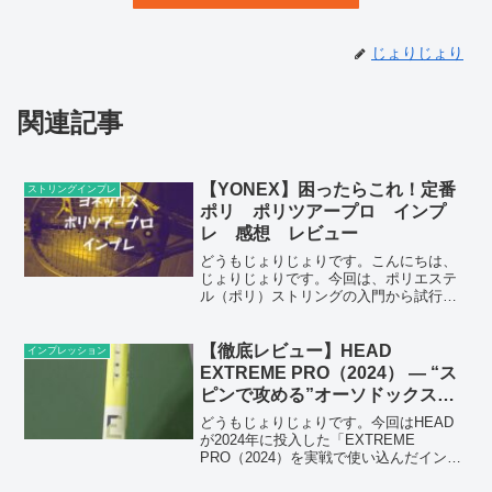
じょりじょり
関連記事
【YONEX】困ったらこれ！定番
ストリングインプレ
ポリ ポリツアープロ インプ
レ 感想 レビュー
どうもじょりじょりです。こんにちは、
じょりじょりです。今回は、ポリエステ
ル（ポリ）ストリングの入門から試行錯
誤を経て“つい戻ってきてしまう”定番、
YONEX「ポリツアープロ（Poly Tour
Pro）」をインプレッションします。★ポ
【徹底レビュー】HEAD
インプレッション
イント...
EXTREME PRO（2024） — “ス
ピンで攻める”オーソドックスな
98平方インチ【インプレ＆比較】
どうもじょりじょりです。今回はHEAD
が2024年に投入した「EXTREME
PRO（2024）を実戦で使い込んだインプ
レです。EXTREMEシリーズでさらに“ト