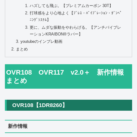
ハズしても飛ぶ。【プレミアムカーボン 30T】
打球感をより心地よく【ﾌﾞﾚｽ・ﾊﾞｲﾌﾞﾚｰｼｮﾝ・ﾀﾞﾝﾍﾟ
ﾆﾝｸﾞｼｽﾃﾑ】
更に、ムダな振動をやわらげる。【アンチバイブレ
ーションKRAIBON®ラバー】
youtubeのインプレ動画
まとめ
OVR108 OVR117 v2.0＋ 新作情報
まとめ
OVR108【1DR8260】
新作情報