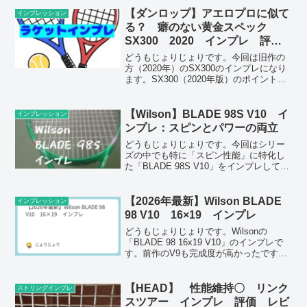
ルクと操作性”を追求したという評判のエ
クストリーム プロ。実際にコートで何
【ダンロップ】アエロプロに似て
インプレッション
が変...
る？ 癖のない黄金スペック
SX300 2020 インプレ 評
価 レビュー 感想
どうもじょりじょりです。今回は旧作の
方（2020年）のSX300のインプレになり
ます。SX300（2020年版）のポイント・
黄金スペックでも打球感はしっかり感じ
やすい・2022年版より柔らかい、反発は
抑え気味(重い感覚あり？)・飛びはアエ
【Wilson】BLADE 98S V10 イ
インプレッション
ロ...
ンプレ：スピンとパワーの両立
どうもじょりじょりです。今回はシリー
ズの中でも特に「スピン性能」に特化し
た「BLADE 98S V10」をインプレしてい
きます。前作はかなり使いやすく、
BLADE98の弾道の上がりにくさがなかっ
たため、変わったスペックとはいえかな
【2026年最新】Wilson BLADE
インプレッション
り使いやす...
98 V10 16×19 インプレ
どうもじょりじょりです。Wilsonの
「BLADE 98 16x19 V10」のインプレで
す。前作のV9も完成度が高かったです
が、今回のV10は微妙に金型から変わっ
たということで、楽しみな内容になって
います。【2026年】Wilson BL...
【HEAD】 性能維持〇 リンク
ストリングインプレ
スツアー インプレ 評価 レビ