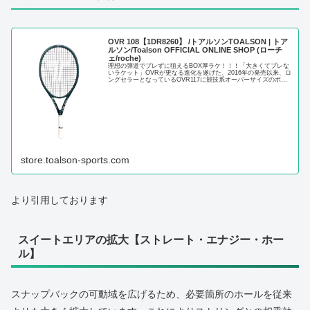
OVR 108【1DR8260】 /トアルソンTOALSON | トア
ルソン/Toalson OFFICIAL ONLINE SHOP (ローチ
ェ/roche)
理想の弾道でブレずに狙えるBOX厚ラケ！！！「大きくてブレな
いラケット」OVRが更なる進化を遂げた、2016年の発売以来、ロ
ングセラーとなっているOVR117に競技系オーバーサイズのポテ
ンシャルを秘めた新たなラケットが登場。「ボックス厚ラケ...
store.toalson-sports.com
より引用しております
スイートエリアの拡大【ストレート・エナジー・ホー
ル】
スナップバックの可動域を広げるため、必要箇所のホールを従来