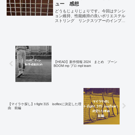
ュー 感想
どうもじょりじょりです。今回はテンシ
ョン維持、性能維持の良いポリエステル
ストリング リンクスツアーのインプレ
になります。２か月くらい使いましたが
伸びすぎだったり使用感が大幅に変わる
こともなく週１プレーヤーにもオススメ
のポリですね。☆ポイント...
【HEAD】新作情報 2024 まとめ ブーン
BOOM mp プロ mpl team
【マイラケ探し】t-fight 315 isoflexに決定した理
由 前編