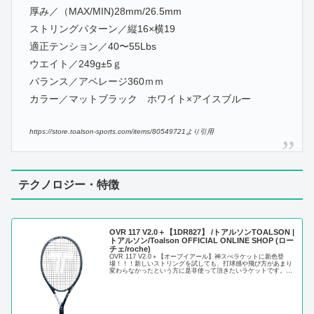
厚み／（MAX/MIN)28mm/26.5mm
ストリングパターン／縦16×横19
適正テンション／40〜55Lbs
ウエイト／249g±5ｇ
バランス／アベレージ360ｍｍ
カラー／マットブラック ホワイト×アイスブルー
https://store.toalson-sports.com/items/80549721より引用
テクノロジー・特徴
OVR 117 V2.0＋【1DR827】 /トアルソンTOALSON |
トアルソン/Toalson OFFICIAL ONLINE SHOP (ロー
チェ/roche)
OVR 117 V2.0＋【オーブイアール】神スぺラケットに新色登
場！！！新しいストリングを試しても、打球感や飛び方があまり
変わらなかったという方に是非使って頂きたいラケットです。ス
トリングを生産して約70年のトアルソンが、最大限にストリン...