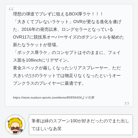
理想の弾道でブレずに狙えるBOX厚ラケ！！！
「大きくてブレないラケット」OVRが更なる進化を遂げ
た、2016年の発売以来、ロングセラーとなっている
OVR117に競技系オーバーサイズのポテンシャルを秘めた
新たなラケットが登場。
「ボックス厚ラケ」のコンセプトはそのままに、フェイ
ス面を108inchにリデザイン。
黄金スペックが厳しくなったシリアスプレーヤー、ただ
大きいだけのラケットでは物足りなくなったというオー
プンクラスのプレイヤーに最適です。
https://store.toalson-sports.com/items/80656434より引用
筆者は緑のスプーン100が好きだったのでまた出し
てほしいなあ笑