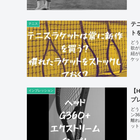
テ
テニス
ト
どう
欲が
紐が
ケッ
【H
インプレッション
プ
どう
ン3
離れ
ット