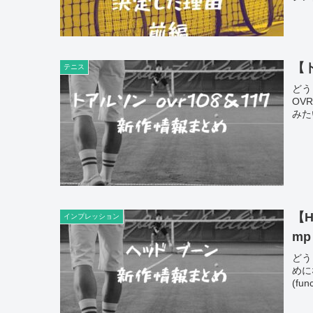
【
テニス
どう
OV
みたいで
【
インプレッション
mp
どう
めに
(fun