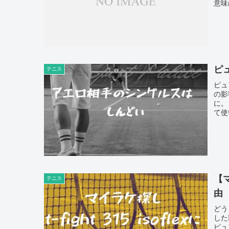
意味
ピ
テニス
ピュ
の影
に。
て使
【マ
テニス
由
どう
した
ピュ