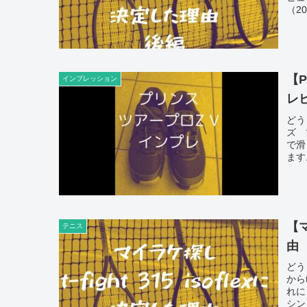
（20
【
インプレッション
レ
どう
ズ 
で滑
ます
【マ
テニス
由
どう
から
れに
シン