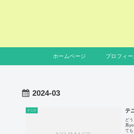
ホームページ
プロフィー
2024-03
テ
テニス
どう
系y
ても