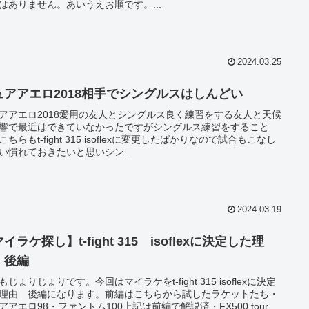
はありません。あいうえお順です。...
2024.03.25
ュアアエロ2018相手でシングルスはしんどい
アアエロ2018愛用の友人とシングルス良く練習をする友人と天候
響で最近はできていなかったですがシングルス練習をすること
こちらもt-fight 315 isoflexに変更したばかりなので試合もこなし
い慣れておきたいと思いシン...
2024.03.19
イラケ探し】t-fight 315 isoflexに決定した理
 後編
もじょりじょりです。今回はマイラケをt-fight 315 isoflexに決定
理由 後編になります。前編はこちらから試したラケットたち・
アアエロ98・ファントム100上記は前編で解説済・FX500 tour