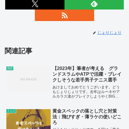
じょりじょり
関連記事
【2023年】筆者が考える グラ
雑談
ンドスラムやATPで活躍・ブレイ
クしそうな若手男子テニス選手
あけましておめでとうございます。どう
もじょりじょりです。去年はルーネやア
ルカラス達がブレイクしようやくBIG４
を破りだしましたね。2023年はまたジョ
コビッチやナダル、マレーが盛り返して
くるのかアルカラス、シナー、ルーネ達
黄金スペックの落とし穴と対策
テニス
を筆頭にもっと若手...
法：飛びすぎ・薄ラケの使いどこ
ろ