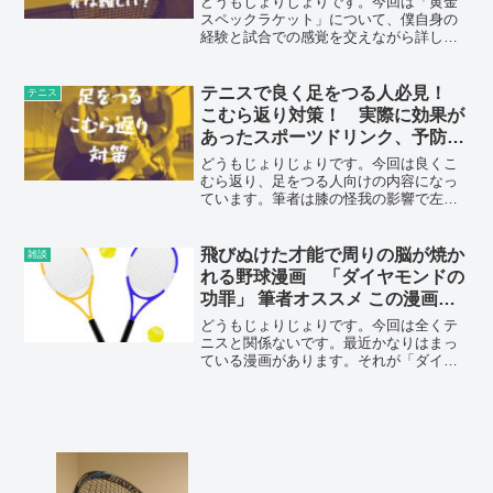
どうもじょりじょりです。今回は「黄金
スペックラケット」について、僕自身の
経験と試合での感覚を交えながら詳しく
解説していきます。黄金スペックという
言葉を聞いたことがある方も多いと思い
ます。簡単に言えば、初心者でも扱いや
テニスで良く足をつる人必見！
テニス
すく、オールラウンドに使...
こむら返り対策！ 実際に効果が
あったスポーツドリンク、予防方
法
どうもじょりじょりです。今回は良くこ
むら返り、足をつる人向けの内容になっ
ています。筆者は膝の怪我の影響で左右
の足で筋肉の太さの差があるためバラン
スが崩れておりかなり足を攣りやすいで
す。色々筆者が試した中でオススメのス
飛びぬけた才能で周りの脳が焼か
雑談
ポーツドリンクになります...
れる野球漫画 「ダイヤモンドの
功罪」 筆者オススメ この漫画が
凄い
どうもじょりじょりです。今回は全くテ
ニスと関係ないです。最近かなりはまっ
ている漫画があります。それが「ダイヤ
モンドの功罪」という野球漫画です。※
ネタバレも含みますのでご注意を☆ポイ
ント☆・大人たちの脳が焼かれまくる・
功罪の罪の部分が辛すぎる...