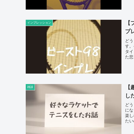
【
インプレッション
プ
どう
す。
タイ
た悲
【
雑談
し
どう
にな
楽し
たい