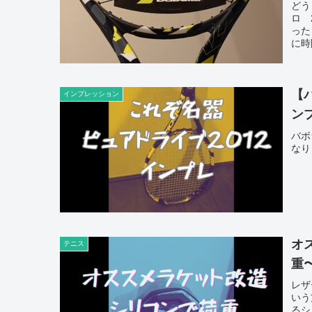
どう
ロ 
った
に時
【
インプレッション
ン
バボ
なり
オ
テニス
重
レザ
いう
るシ