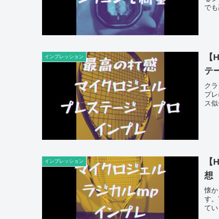
でも
【
インプレッション
テ
クラ
プレ
ス似
【
インプレッション
想
懐か
す。
てい