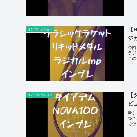
【
インプレッション
ジ
今回
ラジ
この
【
インプレッション
ビ
新し
売さ
で使