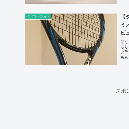
【
インプレッション
ミ
ビ
どう
もち
プラ
もあ
スポ