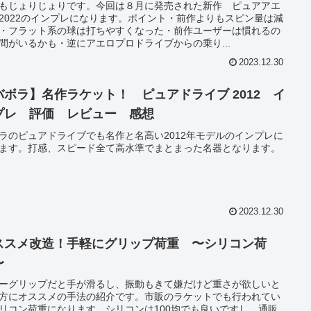
もじょりじょりです。今回は８月に発売された新作 ピュアアエ
2022のインプレになります。ポイント・前作よりもスピン量は減
・フラット系の球は打ちやすくなった・前作ユーザーは慣れるの
間がいるかも・逆にアエロプロドライブからの乗り...
2023.12.30
バボラ】名作ラケット！ ピュアドライブ 2012 イ
プレ 評価 レビュー 感想
ラのピュアドライブでも名作と名高い2012年モデルのインプレに
ます。打感、スピード全て高水準でまとまった名器となります。
2023.12.30
ススメ改造！手軽にグリップ荷重 〜シリコン荷
〜
ーグリップだと手が滑るし、振動もきて嫌だけど重さが欲しいと
方にオススメの手法の紹介です。市販のラケットでも行われてい
リコン荷重になります。シリコンは100均でも良いですし、通販