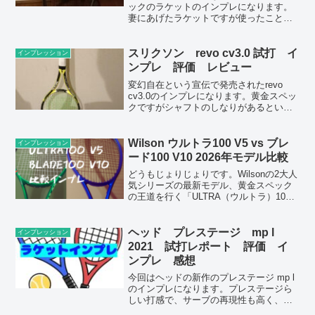
ックのラケットのインプレになります。
妻にあげたラケットですが使ったこと無
いので勝手に借りてインプレしました。
スリクソン revo cv3.0 試打 イ
インプレッション
ンプレ 評価 レビュー
変幻自在という宣伝で発売されたrevo
cv3.0のインプレになります。黄金スペッ
クですがシャフトのしなりがあるという
特徴的なラケットになっています。
Wilson ウルトラ100 V5 vs ブレ
インプレッション
ード100 V10 2026年モデル比較
どうもじょりじょりです。Wilsonの2大人
気シリーズの最新モデル、黄金スペック
の王道を行く「ULTRA（ウルトラ）100
V5」と、しなりとコントロールの
「BLADE（ブレード）100 V10」。どち
らも100平方インチ・300gという扱...
ヘッド プレステージ mp l
インプレッション
2021 試打レポート 評価 イ
ンプレ 感想
今回はヘッドの新作のプレステージ mp l
のインプレになります。プレステージら
しい打感で、サーブの再現性も高く、ま
たこのスペックのおかげでプレステージ