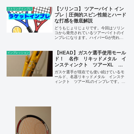
の中でも入門的に使いやすいラケットに
なっています。
【ソリンコ】 ツアーバイト イン
ストリングインプレ
プレ｜圧倒的スピン性能とハード
な打感を徹底解説
どうもじょりじょりです。今回はソリン
コから発売されているツアーバイトのイ
ンプレになります。ハイパーGが売れ筋
となっていますが、このツアーバイトも
ハードな使用感ながら高いスピン性能を
持っています。ポイント・引っ掛かりが
【HEAD】ガスケ選手使用モール
インプレッション
強い。・結構硬いので怪我...
ド！ 名作 リキッドメタル イ
ンスティンクト ツアーXL 使
用 インプレ 評価
ガスケ選手が現在でも使い続けているモ
ールド、名器リキッドメタル インステ
ィンクト ツアーXLのインプレです。ロ
ングインチで厚ラケ、ボックス形状で
16×19、重さ320ｇと今ではないスペック
のラケットです。