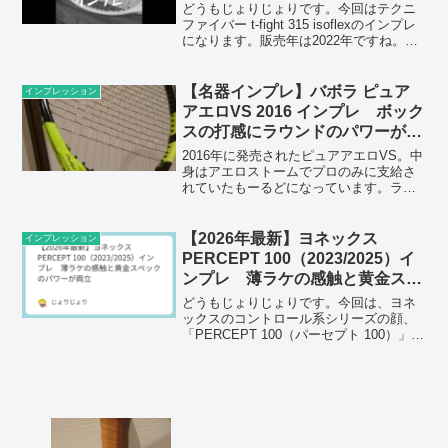
どうもじょりじょりです。今回はテクニ
ファイバー t-fight 315 isoflexのインプレ
になります。販売年は2022年ですね。重
いタイプのラケットですが、スペック以
上にかなり楽です。☆ポイント☆・スト
リングによってストローク性能はか...
【名器インプレ】バボラ ピュア
インプレッション
アエロVS 2016 インプレ ボック
スの打感にラウンドのパワーが合
わさった傑作
2016年に発売されたピュアアエロVS。中
身はアエロストームでプロのみに支給さ
れていたもーるどになっています。ラウ
ンドとボックスのハイブリットで少しピ
ーキーなラケットになっています。
【2026年最新】ヨネックス
インプレッション
PERCEPT 100（2023/2025）イ
ンプレ 薄ラケの感触と黄金スペ
ックのパワーが両立 実機購入
どうもじょりじょりです。今回は、ヨネ
ックスのコントロール系シリーズの顔、
「PERCEPT 100（パーセプト 100）」を
インプレします。購入して結構使ってみ
ました。「ボックス形状が好きだけど、
パワーも欲しい」「100平方インチでフラ
ットド...