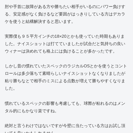
肘や手首に故障がある方や勝ちたい相手がいるのにパワー負けす
る、安定感がなく負けるなど要因がはっきりしている方はデカラ
ケを使うと結構解決すると思います。
実際僕も９５平方インチの18×20とかも使っていた時期もありま
した。ナイスショットは打てていましたが試合だと気持ちの良い
ウィナーは決めれても格上には負けることが多かったです。
しかし昔の慣れていたスペックのラジカルOSとかを使うとコント
ロールは多少落ちて素晴らしいナイスショットなくなりましたが
粘り勝ちなとで相手のミスによる点数が増えて勝ちやすくなりま
した。
慣れているスペックの影響も考慮しても、球際が粘れるのはメン
タル的にもかなり楽ですね。
絶対と言うわけではないですが今壁に当たっている方はお試し頂
いても良いかもしれません。