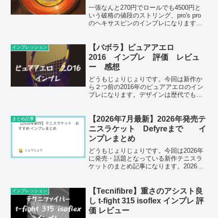
一張なんと270円でロールでも4500円と
いう破格の値段のストリング、pro's pro
のヘキサスピンのインプレになります。
ヘキサスピンは６角形とRPMブラストを
彷彿させる形になっています。ドイツ製
で品質も安心のものになっています。
【バボラ】ピュアアエロ
インプレッション
2016 インプレ 評価 レビュ
ー 感想
どうもじょりじょりです。今回は新作か
ら２つ前の2016年のピュアアエロのイン
プレになります。デザインは歴代でも一
番かっこいいと思います。☆ポイント
☆・フレームは硬いけどフェイスは張り
付くような柔らかさがあり。・パワーは
【2026年7月最新】2026年発売テ
まとめ記事
３代の中で一番ある・暴...
ニスラケット Defyreまで イ
ンプレまとめ
どうもじょりじょりです。今回は2026年
に発売・話題となっている新作テニスラ
ケットのまとめ記事になります。2026年
は各メーカーから大人気シリーズのフル
モデルチェンジ、さらには常識を覆すニ
ューコンセプトモデルがでております。
【Tecnifibre】重さのアシスト良
インプレッション
今回は「そろそろ...
し t-fight 315 isoflex インプレ 評
価 レビュー