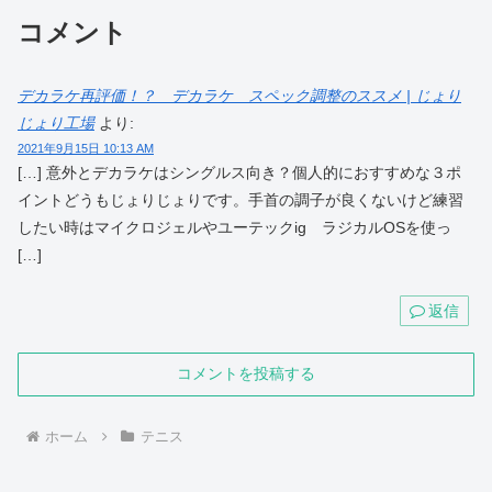
コメント
デカラケ再評価！？ デカラケ スペック調整のススメ | じょり
じょり工場
より:
2021年9月15日 10:13 AM
[…] 意外とデカラケはシングルス向き？個人的におすすめな３ポ
イントどうもじょりじょりです。手首の調子が良くないけど練習
したい時はマイクロジェルやユーテックig ラジカルOSを使っ
[…]
返信
コメントを投稿する
ホーム
テニス