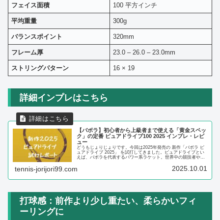
フェイス面積
100 平方インチ
平均重量
300g
バランスポイント
320mm
フレーム厚
23.0 – 26.0 – 23.0mm
ストリングパターン
16 × 19
詳細インプレはこちら
【バボラ】初心者から上級者まで使える「黄金スペッ
ク」の定番 ピュアドライブ100 2025 インプレ・レビ
ュー
どうもじょりじょりです。今回は2025年発売の 新作「バボラ ピ
ュアドライブ 2025」 を試打してきました。ピュアドライブとい
えば、バボラを代表するパワー系ラケット。世界中の競技者やジ
ュニアから社会人プレーヤーまで幅広く使われてきました。...
2025.10.01
tennis-jorijori99.com
打球感：前作より少し重たい、柔らかいフィ
ーリングに