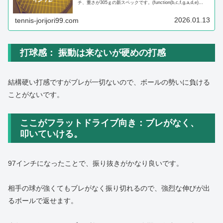
チ、重さが305ｇの新スペックです。(function(b,c,f,g,a,d,e)
{b.MoshimoAffiliateO...
2026.01.13
tennis-jorijori99.com
打球感： 振動は来ないが硬めの打感
結構硬い打感ですがブレが一切ないので、ボールの勢いに負ける
ことがないです。
ここがフラットドライブ向き：ブレがなく、
叩いていける。
97インチになったことで、振り抜きがかなり良いです。
相手の球が強くてもブレがなく振り切れるので、強烈な伸びが出
るボールで返せます。