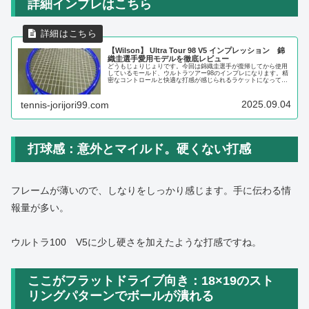
詳細インプレはこちら
【Wilson】 Ultra Tour 98 V5 インプレッション 錦
織圭選手愛用モデルを徹底レビュー
どうもじょりじょりです。今回は錦織圭選手が復帰してから使用
しているモールド、ウルトラツアー98のインプレになります。精
密なコントロールと快適な打感が感じられるラケットになってお
ります。このラケット、試合で使いやすいラケットです。
(funct...
2025.09.04
tennis-jorijori99.com
打球感：意外とマイルド。硬くない打感
フレームが薄いので、しなりをしっかり感じます。手に伝わる情
報量が多い。
ウルトラ100 V5に少し硬さを加えたような打感ですね。
ここがフラットドライブ向き：18×19のスト
リングパターンでボールが潰れる