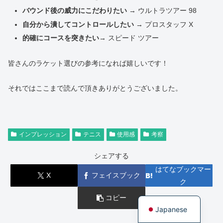
バウンド後の威力にこだわりたい
→ ウルトラツアー 98
自分から潰してコントロールしたい
→ プロスタッフ X
的確にコースを突きたい
→ スピード ツアー
皆さんのラケット選びの参考になれば嬉しいです！
それではここまで読んで頂きありがとうございました。
インプレッション
テニス
使用感
考察
シェアする
はてなブックマー
X
フェイスブック
ク
English
コピー
Japanese