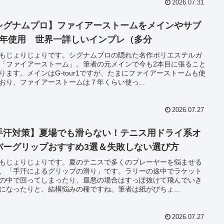
2026.07.31
シグナムプロ】ファイアーストームをメインやサブ
7年使用 世界一詳しいインプレ（多分
もじょりじょりです。シグナムプロの隠れた名作ポリエステルガ
「ファイアーストーム」。筆者の元メインで今も2本目に張ること
ります。メインはG-tour1ですが、たまにファイアーストームも使
おり、ファイアーストームは７年くらい使っ...
2026.07.27
手汗対策】夏場でも滑らない！テニス用ドライ系オ
バーグリップおすすめ3選＆失敗しない選び方
もじょりじょりです。夏のテニスで多くのプレーヤーを悩ませる
、「手汗によるグリップの滑り」です。ラリーの途中でラケット
の中で回ってしまったり、最悪の場合はすっぽ抜けて飛んでいき
になったりと、結構悩みの種ですね。筆者は紙がびちょ...
2026.07.27