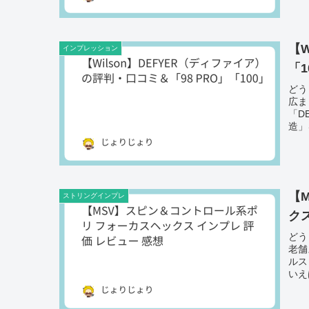
【W
インプレッション
「
どう
広ま
「D
造」
【
ストリングインプレ
ク
どう
老舗
ルス
いえ