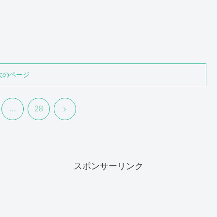
次のページ
次
…
28
へ
スポンサーリンク