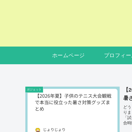
ホームページ
プロフィー
【
ガジェット
暑
どう
りま
「試
合時