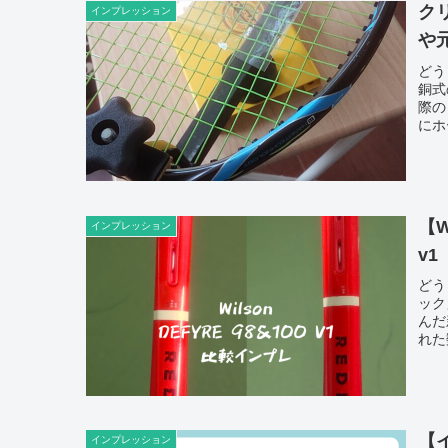
ク
インプレッション
や
どう
銅式
際の
にホ
【W
インプレッション
v
どう
ック
んだ
れた
【イ
インプレッション