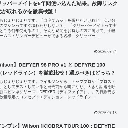
リッパーメイトを5年間使い込んだ結果。故障リスク
元が取れるかを徹底検証！
もじょりじょりです。「自宅でガットを張りたいけれど、安い分
のマシンってすぐ壊れたりしない？」 「クリッパーメイトって実
ところ何年使えるの？」そんな疑問をお持ちの方に向けて、手軽
ームストリンガーデビューができる名機「クリッパー...
2026.07.24
ilson】DEFYER 98 PRO v1 と DEFYRE 100
1（レッドライン）を徹底比較！選ぶべきはどっち？
もじょりじょりです。ウイルソンから、トッププロが「プロスト
」としてテストしていると発売前から噂になり、大きな話題を呼
新スピン系シリーズ「DEFYER（ディファイア）」。先行販売さ
数量限定のコンセプトエディション「レッドライン...
2026.07.13
ンプレ】Wilson [K]OBRA TOUR 100：DEFYRE