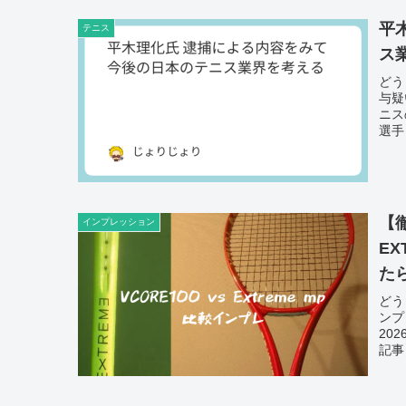
平
テニス
ス
どう
与疑
ニス
選手
【徹
インプレッション
EX
た
どう
ンプレ
20
記事】