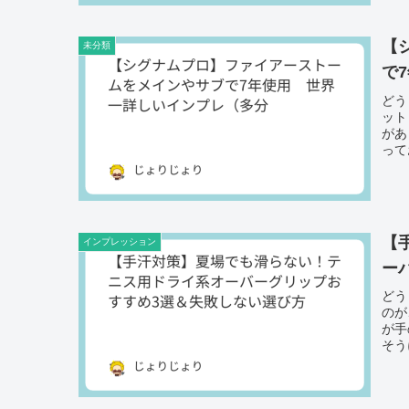
【
未分類
で
どう
ット
があ
って
【
インプレッション
ー
どう
のが
が手
そう