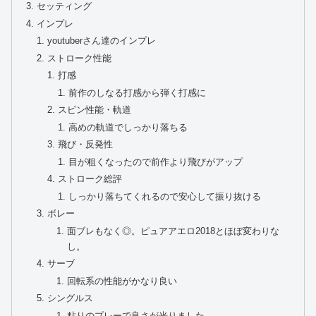
セッティング
インプレ
youtuberさん達のインプレ
ストローク性能
打感
前作のしなる打感から弾く打感に
スピン性能・軌道
高めの軌道でしっかり落ちる
飛び・反発性
目が粗くなったので前作より飛びがアップ
ストローク総評
しっかり落ちてくれるので安心して振り抜ける
ボレー
面ブレもなく◎。ピュアアエロ2018とほぼ変わりな
し。
サーブ
回転系の性能がかなり良い
シングルス
粘りのプレーで良さが光りました