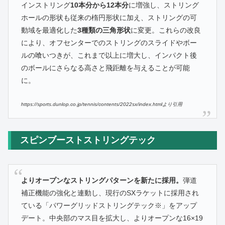
インストリング
10本分から12本分
に増強し、ストリング
ホールの形状も従来の楕円形状に加え、ストリングの可
動域を最適化した
3種類の三角形状
に変更。これらの改良
により、オフセンターでのストリングのスライドやボー
ルの喰いつきが、これまで以上に増大し、インパクト後
のボールにさらなる高さと飛距離を与えることが可能
に。
https://sports.dunlop.co.jp/tennis/contents/2022sx/index.htmlより引用
スピンブーストストリングテック
よりオープンなストリングパターンを新たに採用。
弾道
補正機能の強化と連動し、現行のSXラケットに採用され
ている「パワーグリッドストリングテック※」をアップ
デート。中央部のマス目を拡大し、よりオープンな16×19