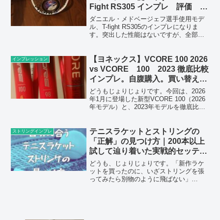
Fight RS305 インプレ 評価 評
判 レビュー
ダニエル・メドベージェフ選手使用モデ
ル、T-fight RS305のインプレになりま
す。突出した性能はないですが、全部の
ショットが打ちやすく、かなり使いやす
いラケットになっています。
【ヨネックス】VCORE 100 2026
インプレッション
vs VCORE 100 2023 徹底比較
インプレ。自腹購入。買い替える
価値はあるか？
どうもじょりじょりです。今回は、2026
年1月に登場した新型VCORE 100（2026
年モデル）と、2023年モデルを徹底比較
します。実際にどちらも購入しました。
ストリングなどのセッティング条件を揃
えて比較しました。VCORE 100とい...
テニスラケットとストリングの
ストリングインプレ
「正解」の見つけ方｜200本以上
試して辿り着いた実戦的セッティ
ング論
どうも、じょりじょりです。「新作ラケ
ットを買ったのに、いざストリングを張
ってみたら別物のように飛ばない」
「SNSで高評価のポリを張ったのに、自
分のスイングだとネットの白帯ばかり叩
く」……。テニスプレーヤーなら誰もが
一度は陥る「セッティング沼...