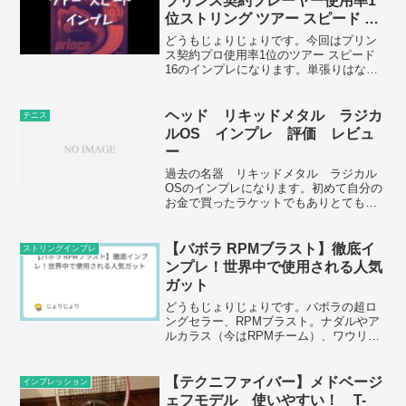
プリンス契約プレーヤー使用率1
位ストリング ツアー スピード イ
ンプレ レビュー
どうもじょりじょりです。今回はプリン
ス契約プロ使用率1位のツアー スピード
16のインプレになります。単張りはない
と他のブログ記事に合ったので、そうな
のかーと思ってたら単張りがありまし
た。最初は疑心暗鬼になってました笑え
ヘッド リキッドメタル ラジカ
テニス
っこれ大丈夫、中身違...
ルOS インプレ 評価 レビュ
ー
過去の名器 リキッドメタル ラジカル
OSのインプレになります。初めて自分の
お金で買ったラケットでもありとても気
に入っているラケットになります。
【バボラ RPMブラスト】徹底イ
ストリングインプレ
ンプレ！世界中で使用される人気
ガット
どうもじょりじょりです。バボラの超ロ
ングセラー、RPMブラスト。ナダルやア
ルカラス（今はRPMチーム）、ワウリン
カなど、名だたるトッププロが愛用し、
ポリエステルストリングでも人気が高い
名作です。今回は、このRPMブラストを
【テクニファイバー】メドベージ
インプレッション
徹底インプレ。2か...
ェフモデル 使いやすい！ T-