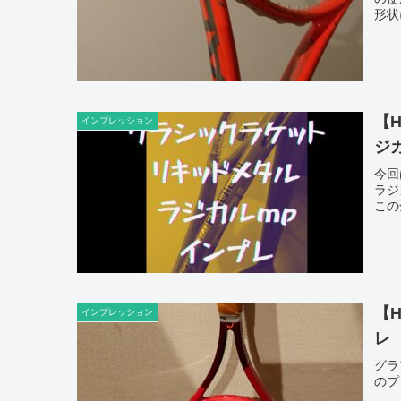
形状
【
インプレッション
ジ
今回
ラジ
この
【
インプレッション
レ
グラ
のプ