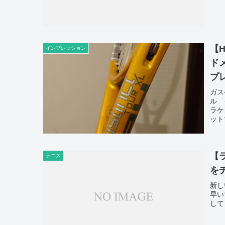
【
インプレッション
ド
プ
ガス
ル 
ラケ
ット
【
テニス
を
新し
早い
して