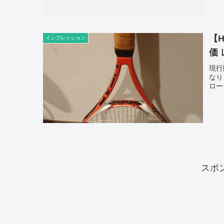
【
インプレッション
価
現行
なり
ロー
スポ