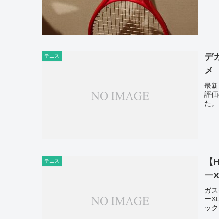
デ
テニス
メ
最新
評価
た。
【
テニス
ー
ガス
ーX
ック