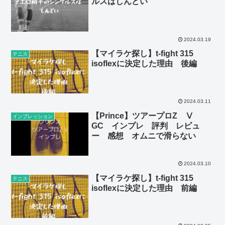
ルスはしんどい
2024.03.19
【マイラケ探し】t-fight 315
テニス
isoflexに決定した理由 後編
2024.03.11
【Prince】ツアープロZ Ⅴ
インプレッション
GC インプレ 評判 レビュ
ー 感想 オムニで滑らない
2024.03.10
【マイラケ探し】t-fight 315
テニス
isoflexに決定した理由 前編