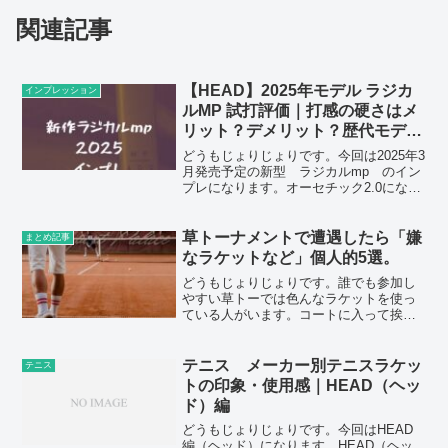
関連記事
【HEAD】2025年モデル ラジカ
インプレッション
ルMP 試打評価｜打感の硬さはメ
リット？デメリット？歴代モデル
と比較解説
どうもじょりじょりです。今回は2025年3
月発売予定の新型 ラジカルmp のイン
プレになります。オーセチック2.0になり
どう変わったのか楽しみです。ラジカル
と言えばパワー、コントロール、スピン
のバランスが良く、オールラウンドなプ
草トーナメントで遭遇したら「嫌
まとめ記事
レーを好む人...
なラケットなど」個人的5選。
どうもじょりじょりです。誰でも参加し
やすい草トーでは色んなラケットを使っ
ている人がいます。コートに入って挨拶
をする。 その時、皆さんはどこを見てい
ますか？ 相手のウェア？ シューズ？僕は
ラケット大好きなので「相手のラケッ
テニス メーカー別テニスラケッ
テニス
ト」をチェックします...
トの印象・使用感｜HEAD（ヘッ
ド）編
どうもじょりじょりです。今回はHEAD
編（ヘッド）になります。HEAD（ヘッ