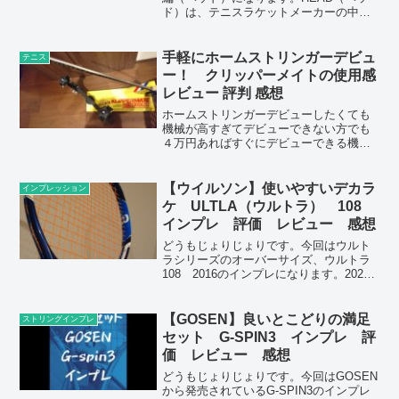
ド）は、テニスラケットメーカーの中で
も硬めの打感とバランス寄りの性能とい
う印象です。硬い打感ですがクセが少な
く、打感さえ慣れたら使いやすい印象で
手軽にホームストリンガーデビュ
テニス
す。HEADというメ...
ー！ クリッパーメイトの使用感
レビュー 評判 感想
ホームストリンガーデビューしたくても
機械が高すぎてデビューできない方でも
４万円あればすぐにデビューできる機械
があります。クリッパーメイトという分
銅式のストリングマシンです。意外と使
いやすく重宝してます。
【ウイルソン】使いやすいデカラ
インプレッション
ケ ULTLA（ウルトラ） 108
インプレ 評価 レビュー 感想
どうもじょりじょりです。今回はウルト
ラシリーズのオーバーサイズ、ウルトラ
108 2016のインプレになります。2023
年現在はv4.0が現行になります。v4.0は
テニスyoutuberの佐藤翔吾さんが使われ
ております。v4.0は友人に打たせ...
【GOSEN】良いとこどりの満足
ストリングインプレ
セット G-SPIN3 インプレ 評
価 レビュー 感想
どうもじょりじょりです。今回はGOSEN
から発売されているG-SPIN3のインプレ