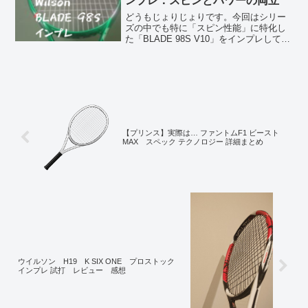
ンプレ：スピンとパワーの両立
どうもじょりじょりです。今回はシリー
ズの中でも特に「スピン性能」に特化し
た「BLADE 98S V10」をインプレしてい
きます。前作はかなり使いやすく、
BLADE98の弾道の上がりにくさがなかっ
たため、変わったスペックとはいえかな
り使いやす...
【プリンス】実際は… ファントムF1 ビースト
MAX スペック テクノロジー 詳細まとめ
ウイルソン H19 K SIX ONE プロストック
インプレ 試打 レビュー 感想