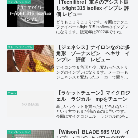
のは、フェイスサイズが100→98平方イ...
【Tecnifibre】重さのアシスト良
インプレッション
し t-fight 315 isoflex インプレ 評
価 レビュー
どうもじょりじょりです。今回はテクニ
ファイバー t-fight 315 isoflexのインプレ
になります。販売年は2022年ですね。重
いタイプのラケットですが、スペック以
上にかなり楽です。☆ポイント☆・スト
リングによってストローク性能はか...
【ジェネシス】ナイロンなのに多
ストリングインプレ
角形 ゾーナスピン ヘキサ イ
ンプレ 評価 レビュー
ナイロンで６角形と少し変わったストリ
ングのインプレになります。メーカーも
ジェネシスと変わったメーカーで聞き慣
れなかったですがストリング自体はかな
り良い物になっています。
【ラケットチューン】マイクロジ
テニス
ェル ラジカル mpをチューン
新しいラケットを買ったけど合わない！
という方でもまだ諦めるのは早いです。
今回はマイクロジェル ラジカルmpを改
造した方法を記載してますのでご参考ま
でに読んで頂けたらと思います。
【Wilson】BLADE 98S V10 イ
インプレッション