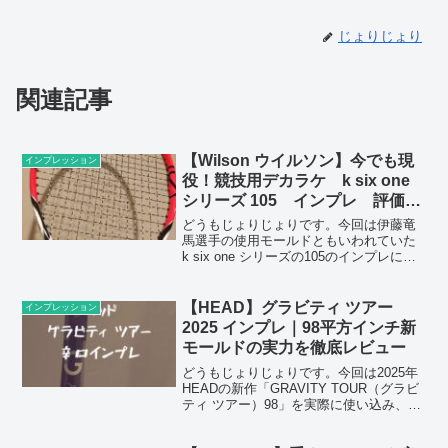
じょりじょり
関連記事
【Wilson ウイルソン】今でも現
インプレッション
役！競技用デカラケ k six one
シリーズ 105 インプレ 評価
レビュー 感想 名作
どうもじょりじょりです。今回は伊藤竜
馬選手の使用モールドともいわれていた
k six one シリーズの105のインプレにな
ります。このシリーズは今でもプロスト
ックとして使われていたりと人気のモー
ルドですね。ポイント・このモールドか
【HEAD】グラビティ ツアー
インプレッション
BLXが...
2025 インプレ｜98平方インチ新
モールドの実力を徹底レビュー
どうもじょりじょりです。今回は2025年
HEADの新作「GRAVITY TOUR（グラビ
ティ ツアー）98」を実際に使い込み、そ
の性能をレビューしていきます。従来の
グラビティシリーズから大きく変わった