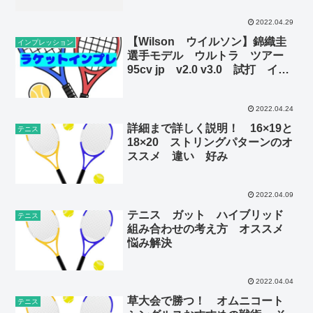
2022.04.29
【Wilson ウイルソン】錦織圭
インプレッション
選手モデル ウルトラ ツアー
95cv jp v2.0 v3.0 試打 イン
プレ 評価 感想 レビュー
2022.04.24
詳細まで詳しく説明！ 16×19と
テニス
18×20 ストリングパターンのオ
ススメ 違い 好み
2022.04.09
テニス ガット ハイブリッド
テニス
組み合わせの考え方 オススメ
悩み解決
2022.04.04
草大会で勝つ！ オムニコート
テニス